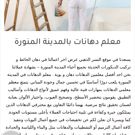
معلم دهانات بالمدينة المنورة
يسعدنا في موقع النسر الذهبي عرض اخر اعمالنا في دهان الحائط و
تركيب الديكورات الحديثة بجميع أحياء المدينة المنورة – بشهادة عملائنا
نحن احد أفضل معلمين الدهانات دهان و بوية . معلم الدهانات في المدينة
المنورة يلعب دورًا أساسيًا في تحسين جمال وجودة المباني. يتمتع معظم
معلمي الدهانات بمهارات فنية عالية وفهم عميق لأنواع الدهانات وأساليب
التطبيق. يقومون بتحضير الأسطح، وتصحيح العيوب، واختيار الألوان بعناية
لضمان تحقيق نتائج مرضية. يهمنا دائمًا التعاون مع محترفي الدهانات الذين
يمتلكون خبرة وكفاءة في تلبية احتياجات العملاء بأعلى مستويات الجودة.
كما ويسرنا ان نعلن لكم عن تخفيضات في جميع أعمال البويات وتنفيذ
كافة أعمال الترميم أو التشطيبات والدهانات مثل والبناء واللياسة والحدادة
بمختلف اشكالها من مظلات وسواتر وهناجر وقرميد وطني و اسباني