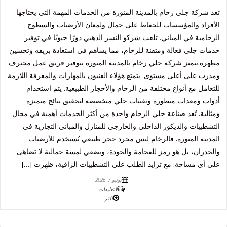
تعد شركة جلي رخام بالمدينة المنورة من الخدمات المهمة التي يحتاجها
الأفراد والمؤسسات للحفاظ على جمال ولمعان الأرضيات والسطوح
الرخامية في المباني. تلعب شركو النسر الذهبي دورًا حيويًا في توفير
خدمات جلي فعالة ومتقنة للرخام، مما يساهم في استعادة بريقه وتحسين
مظهره.تتميز شركة جلي رخام بالمدينة المنورة بتوفير فريق عمل محترف
ومدرب على أعلى مستوى. يتمتع هؤلاء الفنيون بالمهارات والمعرفة اللازمة
للتعامل مع أنواع مختلفة من الرخام والأحجار الطبيعية. يتم استخدام
أدوات ومعدات متطورة وتقنيات جلي متخصصة لتحقيق نتائج متميزة
ومثالية. تُعد صناعة جلي الرخام واحدة من أكثر الخدمات أهمية في مجال
التشطيبات والديكور الداخلي والخارجي للمنازل والمباني التجارية في
المدينة المنورة. فالرخام ليس مجرد حجر طبيعي يُستخدم للأرضيات
والجدران، بل هو رمز للفخامة والجودة، ويضفي لمسة جمالية لا تضاهى
على أي مساحة. مع تزايد الطلب على التشطيبات الراقية، ظهرت […]
يونيو 7, 2026
لاتعليقات
اكثر