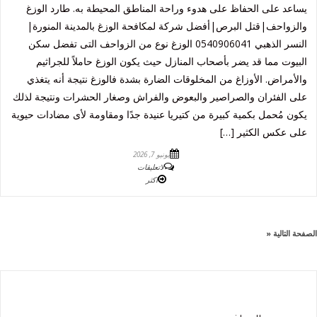
يساعد على الحفاظ على هدوء وراحة المناطق المحيطة به. طارد الوزغ
والزواحف|قتل البرص|أفضل شركة لمكافحة الوزغ بالمدينة المنورة|
النسر الذهبي 0540906041 الوزغ نوع من الزواحف التى تفضل سكن
البيوت مما قد يضر بأصحاب المنازل حيث يكون الوزغ حاملاً للجراثيم
والأمراض. الأوزاغ من المخلوقات الضارة بشدة فالوزغ نتيجة أنه يتغذي
على الفئران والصراصير والبعوض والفراش وصغار الحشرات ونتيجة لذلك
يكون مُحمل بكمية كبيرة من كتيريا عنيدة جدًا ومقاومة لأى مضادات حيوية
على عكس الكثير […]
يونيو 7, 2026
لاتعليقات
اكثر
الصفحة التالية «