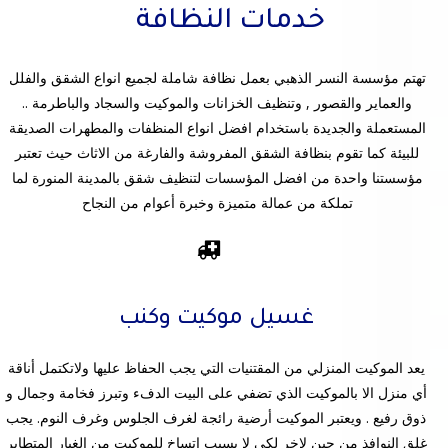
خدمات النظافة
تهتم مؤسسة النسر الذهبي بعمل نظافة شاملة لجميع انواع الشقق والفلل
والعماير والقصور , وتنظيف الخزانات والموكيت والسجاد والباطرمة ..
المستعملة والجديدة باستخدام افضل انواع المنظفات والمطهرات الصديقة
للبيئة كما تقوم بنظافة الشقق المفروشة والفارغة من الاثاث حيث تعتبر
مؤسستنا واحدة من افضل المؤسسات لتنظيف شقق بالمدينة المنورة لما
تملكة من عمالة متميزة وخبرة أعوام من النجاح
غسيل موكيت وكنب
يعد الموكيت المنزلي من المقتنيات التي يجب الحفاظ عليها ولاتكتمل أناقة
أي منزل الا بالموكيت الذي تضفي على البيت الدفء وتبرز فخامة وجمال و
ذوق رفيع . ويعتبر الموكيت أرضية رائجة لغرف الجلوس وغرف النوم. يجب
غلق النوافذ من حين لاخر لكي لا يسبب اتساخ للموكيت من الغبار المتطاير