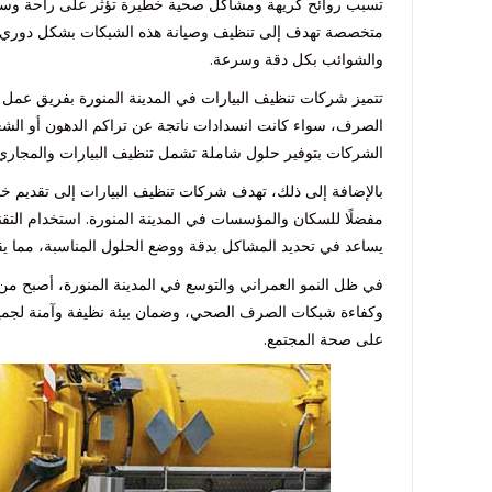
تسبب روائح كريهة ومشاكل صحية خطيرة تؤثر على راحة وسلام
متخصصة تهدف إلى تنظيف وصيانة هذه الشبكات بشكل دوري وف
والشوائب بكل دقة وسرعة.
تتميز شركات تنظيف البيارات في المدينة المنورة بفريق عم
الصرف، سواء كانت انسدادات ناتجة عن تراكم الدهون أو الشعر أ
الشركات بتوفير حلول شاملة تشمل تنظيف البيارات والمجاري، 
بالإضافة إلى ذلك، تهدف شركات تنظيف البيارات إلى تقديم خدما
مفضلًا للسكان والمؤسسات في المدينة المنورة. استخدام التقن
يساعد في تحديد المشاكل بدقة ووضع الحلول المناسبة، مما يق
في ظل النمو العمراني والتوسع في المدينة المنورة، أصبح م
وكفاءة شبكات الصرف الصحي، وضمان بيئة نظيفة وآمنة لجميع ال
على صحة المجتمع.