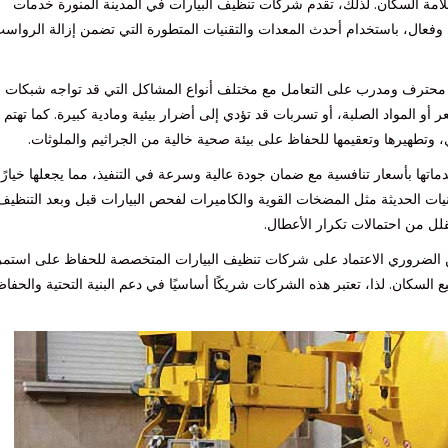
ة السكان. لذلك، تقدم شركات تنظيف البيارات في المدينة المنورة خدمات
عال، باستخدام أحدث المعدات والتقنيات المتطورة التي تضمن إزالة الرواس
ل محترف ومدرب على التعامل مع مختلف أنواع المشاكل التي قد تواجه شبكات
و المواد الصلبة، أو تسربات قد تؤدي إلى أضرار بيئية ومادية كبيرة. كما تهتم 
وتطهيرها وتعقيمها للحفاظ على بيئة صحية خالية من الجراثيم والملوثات.
تها بأسعار تنافسية مع ضمان جودة عالية وسرعة في التنفيذ، مما يجعلها خيارًا
يات الحديثة مثل المضخات القوية والكاميرات لفحص البيارات قبل وبعد التنظيف
لل من احتمالات تكرار الأعطال.
ن الضروري الاعتماد على شركات تنظيف البيارات المتخصصة للحفاظ على استمر
سكان. لذا، تعتبر هذه الشركات شريكًا أساسيًا في دعم البنية التحتية والحفا