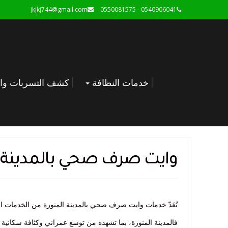
jkjkj744@gmail.com
0540906041 - 0550081575
خدمات النظافة
كشف التسربات وال
وايت صرف صحي بالمدينة ا
تُعَدّ خدمات وايت صرف صحي بالمدينة المنورة من الخدمات الحي
فالمدينة المنورة، بما تشهده من توسع عمراني وكثافة سكانية 