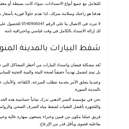
للتعامل مع جميع أنواع الانسدادات، سواء كانت بسيطة أو معقد
هدفنا هو راحتك وسلامة منزلك، لذا نقدم حلولاً فورية بأسعار م
لا تتردد في الاتص
لك إزالة الانسداد بالكامل في وقت قياسي وباحترافية تامة.
شفط البيارات بالمدينة المنو
تُعد مشكلة فيضان وانسداد البيارات من أخطر المشاكل التي ت
بل تمتد لتشمل تهديداً حقيقياً لصحة البيئة والبنية التحتية للمباني
وعندما يتعلق الأمر بخدمة تتطلب السرعة، الكفاءة، والأمان
بالمدينة المنورة.
نحن في مؤسسة النسر الذهبي ندرك تماماً حساسية هذه الخدم
والمُجهزة بأفضل التقنيات لشفط مياه الصرف الصحي والرواس
فريق عملنا مكون من فنيين وخبراء يتمتعون بمهارة عالية وخب
بفاعلية قصوى وبأقل قدر من الإزعاج.