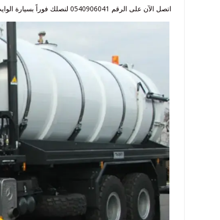
اتصل الآن على الرقم 0540906041 لنصلك فوراً بسيارة الوايت المناسبة لحجم البيارة لديك، مع ضمان النظافة التامة وسرعة الأداء.