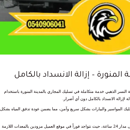
المنورة – إزالة الانسداد بالكامل
 النسر الذهبي خدمة متكاملة في تسليك المجاري بالمدينة المنورة باستخدام
 لإزالة الانسداد بالكامل دون أي أضرار.
ليك المواسير والبيارات بشكل سريع وآمن، مما يضمن عودة تدفق المياه بشكل
نتميّز في مؤسسة النسر الذهبي بسرعة الاستجابة لأي بلاغ على مدار 24 ساعة، حيث نتواجد فوراً في موقع العميل مزودين بالمعدات اللازمة