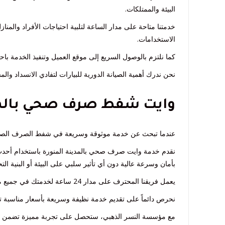
البيئة والممتلكات.
خدمتنا متاحة على مدار الساعة لتلبية احتياجات الأفراد والم
الاستخدامات.
كما نلتزم بالوصول السريع إلى موقع العميل وتنفيذ الخدمة باحت
نحن ندرك أهمية الصيانة الدورية للبيارات لتفادي الانسداد وا
وايت شفط صرف صحي بالمدي
عندما تبحث عن خدمة موثوقة وسريعة في شفط الصرف الصحي با
نقدم خدمة وايت صرف صحي بالمدينة المنورة باستخدام أحدث 
بأمان وسرعة عالية دون أي تأثير سلبي على البيئة أو البنية التح
يعمل فريقنا المحترف على مدار 24 ساعة لخدمتك في جميع مناطق المدينة المنورة، سواء في المنازل أو الشركات أو المنشآت الحكومية.
نحرص دائماً على تقديم خدمة نظيفة وسريعة بأسعار مناسبة ترا
مع مؤسسة النسر الذهبي، ستحصل على تجربة مميزة تضمن لك 