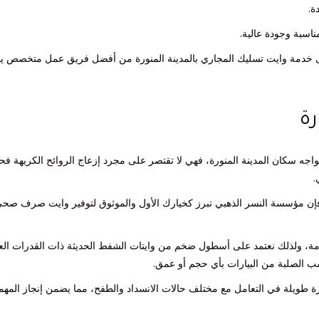
ة.
ناسبة وجودة عالية.
ال بنا على الرقم 0540906041 للحصول على خدمة وايت تسليك المجاري بالمدينة المنورة من أفضل فريق عمل متخص
رة
واجه سكان المدينة المنورة، فهي لا تقتصر على مجرد إزعاج الروائح الكريهة 
.
، فإن مؤسسة النسر الذهبي تبرز كخيارك الأول والموثوق لتوفير وايت صرف صح
ة، ولذلك نعتمد على أسطول ضخم من وايتات الشفط الحديثة ذات القدرات العا
ب الصلبة من البيارات بأي حجم أو عمق.
رة طويلة في التعامل مع مختلف حالات الانسداد والطفح، مما يضمن إنجاز المهم