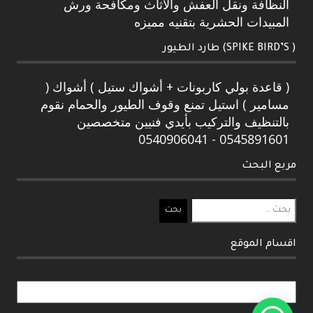
النظافة ونقل العفش والاثاث ومكافحة ورش
المبيدات الحشرية بتقنيه مميزه
( SPIKE BIRD’S) طارد الطيور
( قاعدة بولي كاربونات + أشواك ستيل ) أشواك (
مسامير ) استيل تمنع وقوف الطيور والحمام نقوم
بالتنظيف والتركيب بأيدي فنيين متخصصين
0545891601 - 0540906041
مربع البحث
البحث
عن:
اقسام الموقع
اقسام
الموقع