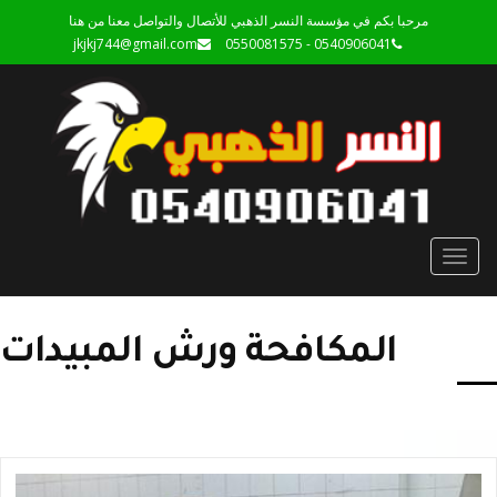
مرحبا بكم في مؤسسة النسر الذهبي للأتصال والتواصل معنا من هنا
jkjkj744@gmail.com
0540906041 - 0550081575
Toggle
navigation
المكافحة ورش المبيدات