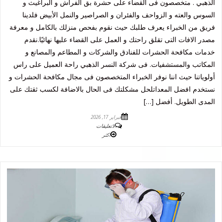
الذهبي . متخصصون فى القضاء على حشرة بق الفراش و البراغيث و
السوس والعته و الزواحف والفئران و الصراصير والنمل الأبيض فلدينا
فريق من الخبراء يعرف طلبك حيث نقوم بفحص منزلك بالكامل و معرفة
مصدر الافات التى تقلق راحتك و العمل على القضاء عليها نهائيًا.نقدم
خدمات مكافحة الحشرات للفنادق والشركات و المطاعم والمصانع و
المكاتب والمستشفيات. فى شركة النسر الذهبي راحة العميل على راس
أولوياتنا حيث اننا نوفر الخبراء المتخصصون فى مجال مكافحة الحشرات و
نستخدم افضل المعداتلحل مشكلتك فى الحال بالاضافة لكسب ثقتك على
المدى الطويل. أفضل […]
فبراير 17, 2026
لاتعليقات
اكثر