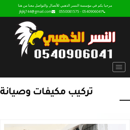
مرحبا بكم في مؤسسة النسر الذهبي للأتصال والتواصل معنا من هنا
jkjkj744@gmail.com
0540906041 - 0550081575
Toggle
navigation
تركيب مكيفات وصيانة