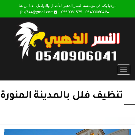
مرحبا بكم في مؤسسة النسر الذهبي للأتصال والتواصل معنا من هنا
jkjkj744@gmail.com
0540906041 - 0550081575
Toggle
navigation
تنظيف فلل بالمدينة المنورة