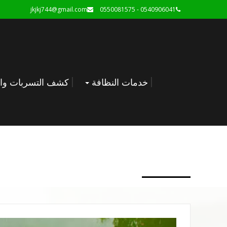
jkjkj744@gmail.com
0540906041 - 0550081575
خدمات النظافة
كشف التسربات وال