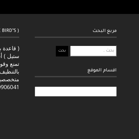
مربع البحث
( SPIKE BIRD’S) طارد الطيور
( قاعدة 
البحث
ستيل ) أ
عن:
تمنع وقو
بالتنظيف 
اقسام الموقع
0906041
اقسام
الموقع