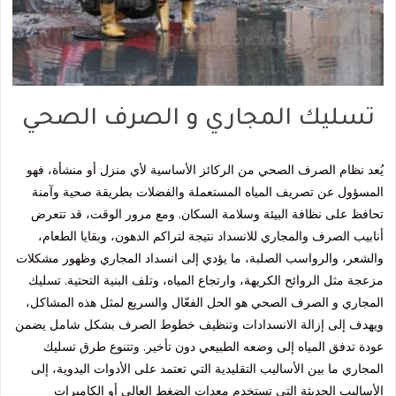
تسليك المجاري و الصرف الصحي
يُعد نظام الصرف الصحي من الركائز الأساسية لأي منزل أو منشأة، فهو
المسؤول عن تصريف المياه المستعملة والفضلات بطريقة صحية وآمنة
تحافظ على نظافة البيئة وسلامة السكان. ومع مرور الوقت، قد تتعرض
أنابيب الصرف والمجاري للانسداد نتيجة لتراكم الدهون، وبقايا الطعام،
والشعر، والرواسب الصلبة، ما يؤدي إلى انسداد المجاري وظهور مشكلات
مزعجة مثل الروائح الكريهة، وارتجاع المياه، وتلف البنية التحتية. تسليك
المجاري و الصرف الصحي هو الحل الفعّال والسريع لمثل هذه المشاكل،
ويهدف إلى إزالة الانسدادات وتنظيف خطوط الصرف بشكل شامل يضمن
عودة تدفق المياه إلى وضعه الطبيعي دون تأخير. وتتنوع طرق تسليك
المجاري ما بين الأساليب التقليدية التي تعتمد على الأدوات اليدوية، إلى
الأساليب الحديثة التي تستخدم معدات الضغط العالي أو الكاميرات