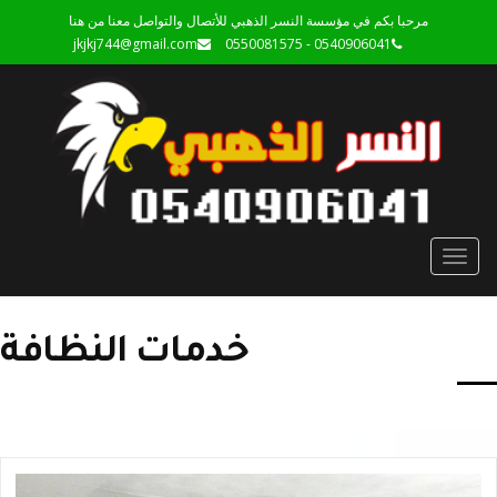
مرحبا بكم في مؤسسة النسر الذهبي للأتصال والتواصل معنا من هنا
jkjkj744@gmail.com
0540906041 - 0550081575
Toggle
navigation
خدمات النظافة