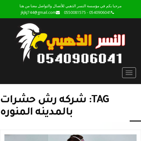
مرحبا بكم في مؤسسة النسر الذهبي للأتصال والتواصل معنا من هنا
jkjkj744@gmail.com
0540906041 - 0550081575
Toggle
navigation
TAG: شركه رش حشرات
بالمدينه المنوره