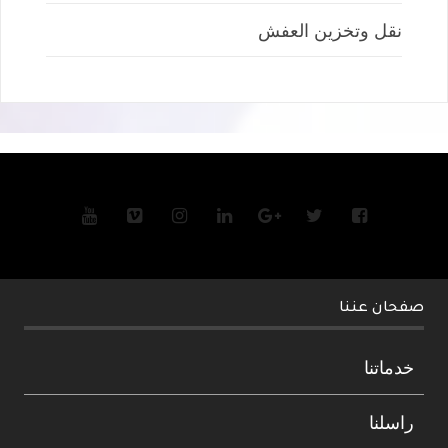
نقل وتخزين العفش
صفحان عننا
خدماتنا
راسلنا