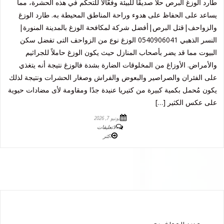
طارد الوزغ البرص حلاً صديقًا للبيئة وفعّالًا للتحكم في هذه الحشرة، مما
يساعد على الحفاظ على هدوء وراحة المناطق المحيطة به. طارد الوزغ
والزواحف|قتل البرص|أفضل شركة لمكافحة الوزغ بالمدينة المنورة|
النسر الذهبي 0540906041 الوزغ نوع من الزواحف التى تفضل سكن
البيوت مما قد يضر بأصحاب المنازل حيث يكون الوزغ حاملاً للجراثيم
والأمراض. الأوزاغ من المخلوقات الضارة بشدة فالوزغ نتيجة أنه يتغذي
على الفئران والصراصير والبعوض والفراش وصغار الحشرات ونتيجة لذلك
يكون مُحمل بكمية كبيرة من كتيريا عنيدة جدًا ومقاومة لأى مضادات حيوية
على عكس الكثير […]
يونيو 7, 2026
لاتعليقات
اكثر