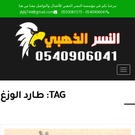
مرحبا بكم في مؤسسة النسر الذهبي للأتصال والتواصل معنا من هنا
jkjkj744@gmail.com
0540906041 - 0550081575
Toggle
navigation
TAG: طارد الوزغ