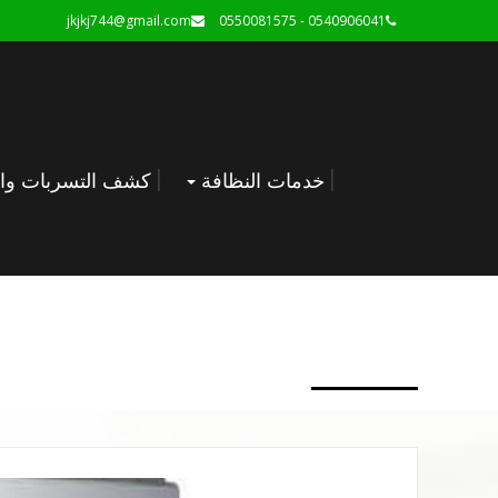
jkjkj744@gmail.com
0540906041 - 0550081575
خدمات النظافة
كشف التسربات وال