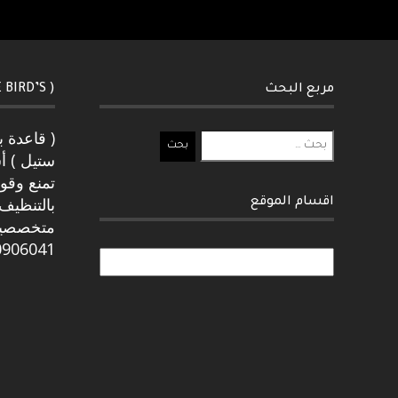
مربع البحث
( SPIKE BIRD’S) طارد الطيور
( قاعدة 
البحث
ستيل ) أ
عن:
تمنع وقو
بالتنظيف 
اقسام الموقع
0906041
اقسام
الموقع